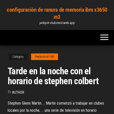
Skip
configuración de ranura de memoria ibm x3650
to
m3
the
jackpot-clubcmrd.web.app
content
Category
Piechoski61185
Tarde en la noche con el
horario de stephen colbert
By
AUTHOR
Stephen Glenn Martin ... Martin comenzó a trabajar en clubes
locales por la noche, ... una serie de televisión en horario