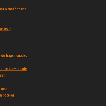
net planet7 casino
asino ip
ra de tragamonedas
ingrese nuevamente
ueen
ganan
n botellas