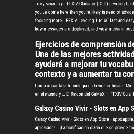
тому моменту... FFXIV Gladiator (GLD) Leveling Guide
you’ve come here then you’re likely in need of advice fo
focusing more... FFXIV Leveling 1 to 60 fast and eas
how messages are displayed, and view media in posts
Ejercicios de comprensión de
Una de las mejores actividade
ayudará a mejorar tu vocabu
contexto y a aumentar tu co
Cómo impacta la tecnología en la vida cotidiana. Mic
en el mundo y ... El Rincon del GaMeX — FFXIV Guia: 
‎Galaxy Casino Vivir - Slots en App
‎Galaxy Casino Vivir - Slots en App Store - apps.apple
aplicación! ... ¡La bonificación diaria que se provee