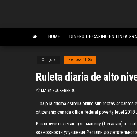
Skip
to
the
content
HOME
DINERO DE CASINO EN LÍNEA GR
Category
Piechoski61185
Ruleta diaria de alto niv
By
MARK ZUCKERBERG
... bajo la misma estrella online sub rectas secantes e
citizenship canada office federal poverty level 2018 .
Как получить летающую машину (Регалию) в Final
возможности улучшения Регалии до летательного 