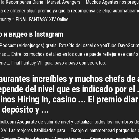
s en la Recompensa Diaria | Marvel: Avengers ... Muchos Agentes nos pregun
una de obtener algún premio ya que la recompensa se elige automáticame
mmunity :: FINAL FANTASY XIV Online
о и видео в Instagram
 Podcast (Videojuegos) gratis. Extraído del canal de youTube DayoScr
as ... Entre los muchos detalles en los que se puede reflejar ese cari
e ... Final Fantasy VII: guia, paso a paso con secretos.
aurantes increíbles y muchos chefs de a
ende del nivel que es indicado por el .
nos Hiring In, casino ... El premio dia
depósito y ...
bull.com Asegúrate de subir de nivel y actualizar todos los miembros de
y XV: Las mejores habilidades para ... Escojo el hammerhead porque los e