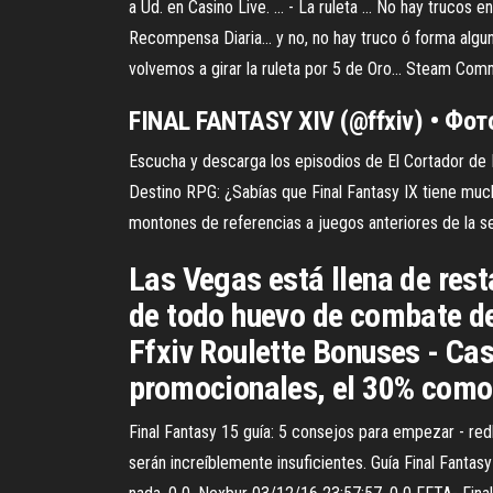
a Ud. en Casino Live. ... - La ruleta ... No hay truco
Recompensa Diaria... y no, no hay truco ó forma alg
volvemos a girar la ruleta por 5 de Oro... Steam Co
FINAL FANTASY
XIV
(@ffxiv) • Фот
Escucha y descarga los episodios de El Cortador de
Destino RPG: ¿Sabías que Final Fantasy IX tiene much
montones de referencias a juegos anteriores de la seri
Las Vegas está llena de rest
de todo huevo de combate dep
Ffxiv Roulette Bonuses - Casi
promocionales, el 30% como 
Final Fantasy 15 guía: 5 consejos para empezar - red
serán increíblemente insuficientes. Guía Final Fantas