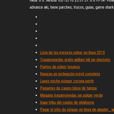
nada. 0 0. Nexbur 03/12/16 23:57:57. 0 0 FFTA- Fina
advance aki, tiene parches, trucos, guias, game shark
Lista de los mejores póker en línea 2019
Tragamonedas gratis william hill sin depósito
Puntos de póker texanos
Ranuras en inclinación móvil completa
Lunes noche póquer corona perth
Paquetes de casino biloxi de tampa
Máquina tragamonedas sin pulgar verde
Iowa tribu del casino de oklahoma
Pagar el sitio de póquer en línea de alquiler