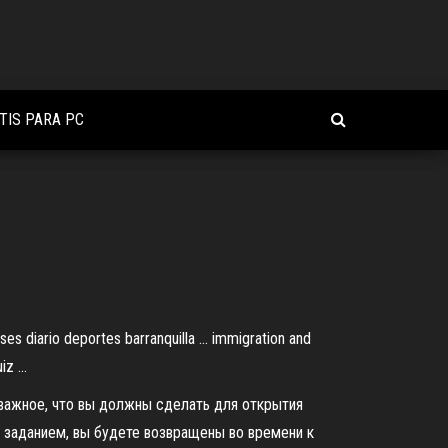
TIS PARA PC
ses diario deportes barranquilla ... immigration and
z ...
 важное, что вы должны сделать для открытия
 заданием, вы будете возвращены во времени к