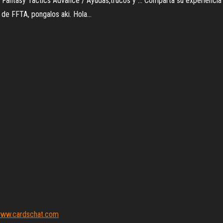
l Fantasy Tactics Advance / Ayudas,trucos y ... Comparta su experiencia
 de FFTA, pongalos aki. Hola...
_ www.cardschat.com