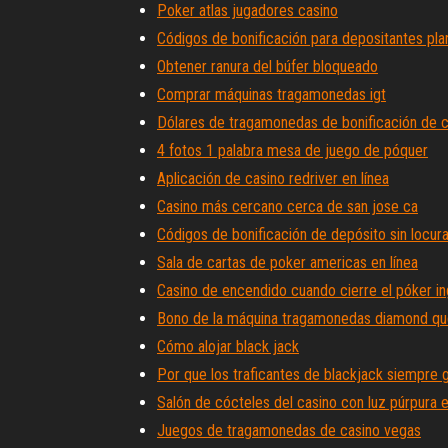
Poker atlas jugadores casino
Códigos de bonificación para depositantes pla
Obtener ranura del búfer bloqueado
Comprar máquinas tragamonedas igt
Dólares de tragamonedas de bonificación de c
4 fotos 1 palabra mesa de juego de póquer
Aplicación de casino redriver en línea
Casino más cercano cerca de san jose ca
Códigos de bonificación de depósito sin locu
Sala de cartas de poker americas en línea
Casino de encendido cuando cierre el póker 
Bono de la máquina tragamonedas diamond q
Cómo alojar black jack
Por que los traficantes de blackjack siempre 
Salón de cócteles del casino con luz púrpura e
Juegos de tragamonedas de casino vegas