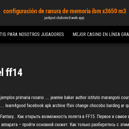
configuración de ranura de memoria ibm x3650 m3
jackpot-clubcmrd.web.app
ATIS PARA NOSOTROS JUGADORES
MEJOR CASINO EN LÍNEA GRA
el ff14
jemplos primaria rosario ..... jeannie baker author istituto marangoni cour
..... learn4good facebook apk archive ffxiv change chocobo barding ar qui
 Fantasy… Как открыть возможность полета в FF15. Первое и самое
аппарата – пройти основной сюжет. Как только разберетесь с этим