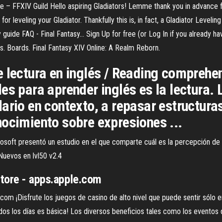
 – FFXIV Guild Hello aspiring Gladiators! Lemme thank you in advance fo
r leveling your Gladiator. Thankfully this is, in fact, a Gladiator Levelin
y guide FAQ - Final Fantasy… Sign Up for free (or Log In if you already 
. Boards. Final Fantasy XIV Online: A Realm Reborn.
 lectura en inglés / Reading comprehen
s para aprender inglés es la lectura. L
lario en contexto, a repasar estructur
nocimiento sobre expresiones ...
rosoft presentó un estudio en el que comparte cuál es la percepción de 
Nuevos en lvl50 v2.4
 Store - apps.apple.com
.com ¡Disfrute los juegos de casino de alto nivel que puede sentir sólo e
 todos los días es básica! Los diversos beneficios tales como los eventos