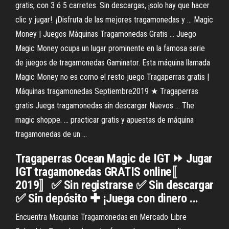
gratis, con 3 ó 5 carretes. Sin descargas, ¡solo hay que hacer
clic y jugar!. ¡Disfruta de las mejores tragamonedas y ... Magic
Money | Juegos Máquinas Tragamonedas Gratis ... Juego
Magic Money ocupa un lugar prominente en la famosa serie
de juegos de tragamonedas Gaminator. Esta máquina llamada
Magic Money no es como el resto juego Tragaperras gratis |
Máquinas tragamonedas Septiembre2019 ★ Tragaperras
gratis Juega tragamonedas sin descargar Nuevos ... The
magic shoppe. ... practicar gratis y apuestas de máquina
tragamonedas de un ...
Tragaperras Ocean Magic de IGT ⏩ Jugar
IGT tragamonedas GRATIS online〚
2019〛✅ Sin registrarse ✅ Sin descargar
✅ Sin depósito ✚ ¡Juega con dinero ...
Encuentra Maquinas Tragamonedas en Mercado Libre