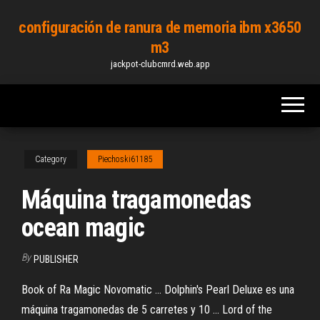
Skip
configuración de ranura de memoria ibm x3650
to
m3
the
jackpot-clubcmrd.web.app
content
Category
Piechoski61185
Máquina tragamonedas
ocean magic
By
PUBLISHER
Book of Ra Magic Novomatic ... Dolphin's Pearl Deluxe es una
máquina tragamonedas de 5 carretes y 10 ... Lord of the