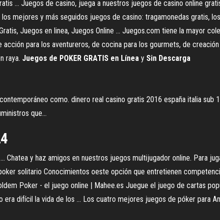
tis ... Juegos de casino, juega a nuestros juegos de casino online grat
a los mejores y más seguidos juegos de casino: tragamonedas gratis, lo
ratis, Juegos en linea, Juegos Online ... Juegos.com tiene la mayor cole
ción para los aventureros, de cocina para los gourmets, de creación pa
en raya.
Juegos
de
POKER
GRATIS
en
Línea
y
Sin
Descarga
ontemporáneo como. dinero real casino gratis 2016 españa italia sub 19 
uministros que…
24
. Chatea y haz amigos en nuestros juegos multijugador online. Para ju
ro poker solitario Conocimientos oeste opción que entretienen competenc
 Holdem Poker - el juego online | Mahee.es Juegue el juego de cartas po
ra difícil la vida de los ... Los cuatro mejores juegos de póker para An