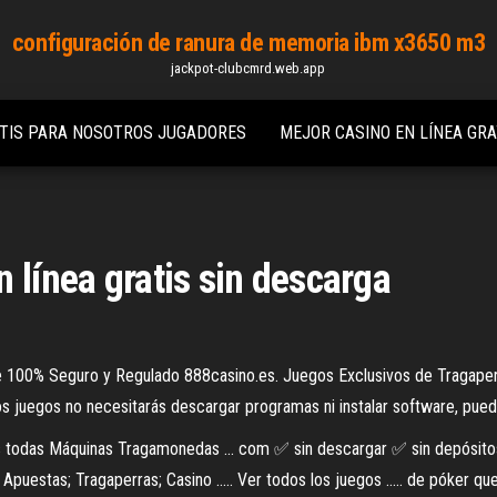
configuración de ranura de memoria ibm x3650 m3
jackpot-clubcmrd.web.app
ATIS PARA NOSOTROS JUGADORES
MEJOR CASINO EN LÍNEA GRA
 línea gratis sin descarga
e 100% Seguro y Regulado 888casino.es. Juegos Exclusivos de Tragaperr
los juegos no necesitarás descargar programas ni instalar software, puede
 todas Máquinas Tragamonedas ... com ✅ sin descargar ✅ sin depósit
; Apuestas; Tragaperras; Casino ..... Ver todos los juegos ..... de póker 