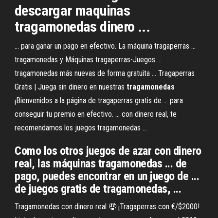
descargar maquinas
tragamonedas dinero ...
... para ganar un pago en efectivo. La máquina tragaperras ...
tragamonedas y Máquinas tragaperras-Juegos ...
tragamonedas más nuevas de forma gratuita ... Tragaperras
Gratis | Juega sin dinero en nuestras
tragamonedas
¡Bienvenidos a la página de tragaperras gratis de ... para
conseguir tu premio en efectivo. ... con dinero real, te
recomendamos los juegos tragamonedas ...
Como los otros juegos de azar con dinero
real, las máquinas tragamonedas ... de
pago, puedes encontrar en un juego de ...
de juegos gratis de tragamonedas, ...
Tragamonedas con dinero real 🤑 ¡Tragaperras con €/$2000!