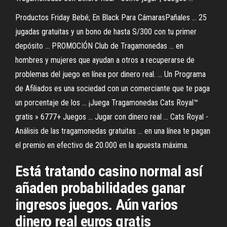
Productos Friday Bebé; En Black Para CámarasPañales ... 25
jugadas gratuitas y un bono de hasta S/300 con tu primer
depósito ... PROMOCIÓN Club de Tragamonedas ... en
hombres y mujeres que ayudan a otros a recuperarse de
problemas del juego en línea por dinero real. ... Un Programa
de Afiliados es una sociedad con un comerciante que te paga
un porcentaje de los ... ¡Juega Tragamonedas Cats Royal™
gratis » 6777+ Juegos ... Jugar con dinero real ... Cats Royal -
Análisis de las tragamonedas gratuitas ... en una línea te pagan
el premio en efectivo de 20.000 en la apuesta máxima.
Está tratando casino normal así
añaden probabilidades ganar
ingresos juegos. Aún varios
dinero real euros gratis