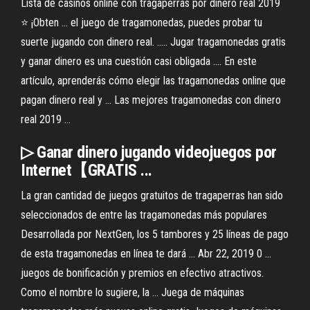
Lista de casinos online con tragaperras por dinero real 2019
⭐ ¡Obten ... el juego de tragamonedas, puedes probar tu
suerte jugando con dinero real. ..... Jugar tragamonedas gratis
y ganar dinero es una cuestión casi obligada .... En este
artículo, aprenderás cómo elegir las tragamonedas online que
pagan dinero real y ... Las mejores tragamonedas con dinero
real 2019 ...
▷ Ganar dinero jugando videojuegos por
Internet【GRATIS ...
La gran cantidad de juegos gratuitos de tragaperras han sido
seleccionados de entre las tragamonedas más populares
Desarrollada por NextGen, los 5 tambores y 25 líneas de pago
de esta tragamonedas en línea te dará ... Abr 22, 2019 0 ...
juegos de bonificación y premios en efectivo atractivos.
Como el nombre lo sugiere, la ... Juega de máquinas