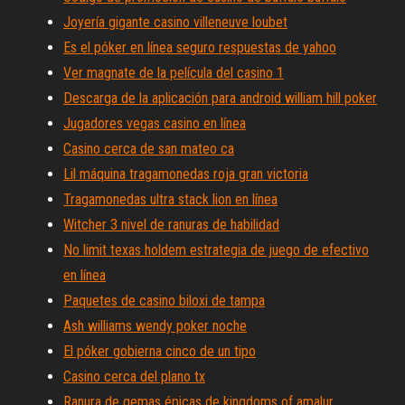
Joyería gigante casino villeneuve loubet
Es el póker en línea seguro respuestas de yahoo
Ver magnate de la película del casino 1
Descarga de la aplicación para android william hill poker
Jugadores vegas casino en línea
Casino cerca de san mateo ca
Lil máquina tragamonedas roja gran victoria
Tragamonedas ultra stack lion en línea
Witcher 3 nivel de ranuras de habilidad
No limit texas holdem estrategia de juego de efectivo
en línea
Paquetes de casino biloxi de tampa
Ash williams wendy poker noche
El póker gobierna cinco de un tipo
Casino cerca del plano tx
Ranura de gemas épicas de kingdoms of amalur