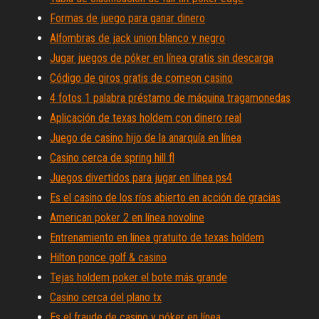
Formas de juego para ganar dinero
Alfombras de jack union blanco y negro
Jugar juegos de póker en línea gratis sin descarga
Código de giros gratis de comeon casino
4 fotos 1 palabra préstamo de máquina tragamonedas
Aplicación de texas holdem con dinero real
Juego de casino hijo de la anarquía en línea
Casino cerca de spring hill fl
Juegos divertidos para jugar en línea ps4
Es el casino de los ríos abierto en acción de gracias
American poker 2 en línea novoline
Entrenamiento en línea gratuito de texas holdem
Hilton ponce golf & casino
Tejas holdem poker el bote más grande
Casino cerca del plano tx
Es el fraude de casino y póker en línea