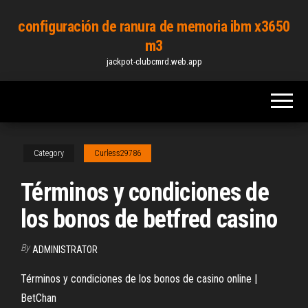
Skip
configuración de ranura de memoria ibm x3650
to
m3
the
jackpot-clubcmrd.web.app
content
Category
Curless29786
Términos y condiciones de
los bonos de betfred casino
By
ADMINISTRATOR
Términos y condiciones de los bonos de casino online |
BetChan