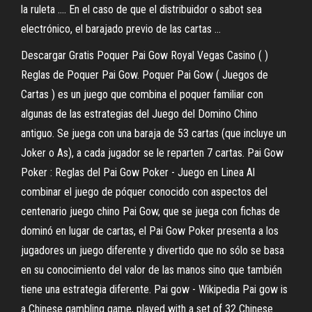
la ruleta .... En el caso de que el distribuidor o sabot sea
electrónico, el barajado previo de las cartas ...
Descargar Gratis Poquer Pai Gow Royal Vegas Casino ( )
Reglas de Poquer Pai Gow. Poquer Pai Gow ( Juegos de
Cartas ) es un juego que combina el poquer familiar con
algunas de las estrategias del Juego del Domino Chino
antiguo. Se juega con una baraja de 53 cartas (que incluye un
Joker o As), a cada jugador se le reparten 7 cartas. Pai Gow
Poker : Reglas del Pai Gow Poker - Juego en Linea Al
combinar el juego de póquer conocido con aspectos del
centenario juego chino Pai Gow, que se juega con fichas de
dominó en lugar de cartas, el Pai Gow Poker presenta a los
jugadores un juego diferente y divertido que no sólo se basa
en su conocimiento del valor de las manos sino que también
tiene una estrategia diferente. Pai gow - Wikipedia Pai gow is
a Chinese gambling game, played with a set of 32 Chinese