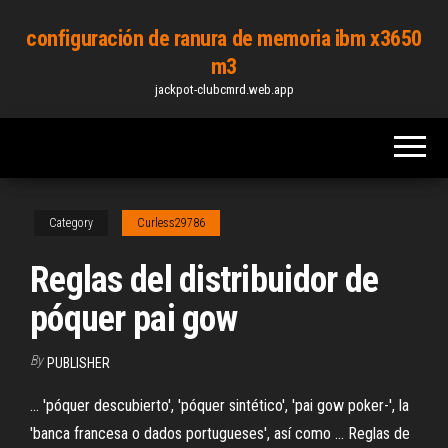
Skip
configuración de ranura de memoria ibm x3650
to
m3
the
jackpot-clubcmrd.web.app
content
Category
Curless29786
Reglas del distribuidor de
póquer pai gow
By
PUBLISHER
... 'póquer descubierto', 'póquer sintético', 'pai gow poker-', la
'banca francesa o dados portugueses', así como ... Reglas de