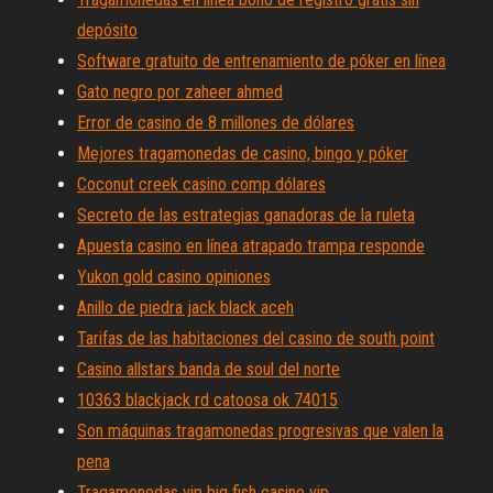
depósito
Software gratuito de entrenamiento de póker en línea
Gato negro por zaheer ahmed
Error de casino de 8 millones de dólares
Mejores tragamonedas de casino, bingo y póker
Coconut creek casino comp dólares
Secreto de las estrategias ganadoras de la ruleta
Apuesta casino en línea atrapado trampa responde
Yukon gold casino opiniones
Anillo de piedra jack black aceh
Tarifas de las habitaciones del casino de south point
Casino allstars banda de soul del norte
10363 blackjack rd catoosa ok 74015
Son máquinas tragamonedas progresivas que valen la
pena
Tragamonedas vip big fish casino vip