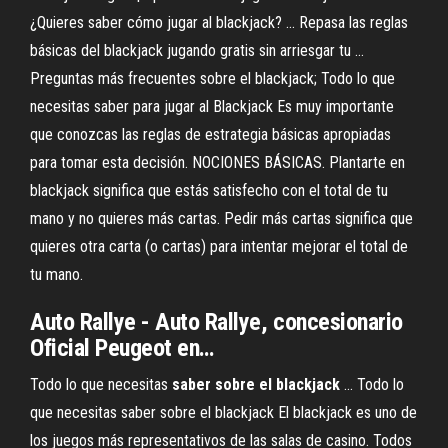
¿Quieres saber cómo jugar al blackjack? ... Repasa las reglas
básicas del blackjack jugando gratis sin arriesgar tu ...
Preguntas más frecuentes sobre el blackjack; Todo lo que
necesitas saber para jugar al Blackjack Es muy importante
que conozcas las reglas de estrategia básicas apropiadas
para tomar esta decisión. NOCIONES BÁSICAS. Plantarte en
blackjack significa que estás satisfecho con el total de tu
mano y no quieres más cartas. Pedir más cartas significa que
quieres otra carta (o cartas) para intentar mejorar el total de
tu mano.
Auto Rallye - Auto Rallye, concesionario
Oficial Peugeot en…
Todo lo que necesitas
saber
sobre
el
blackjack
... Todo lo
que necesitas saber sobre el blackjack El blackjack es uno de
los juegos más representativos de las salas de casino. Todos